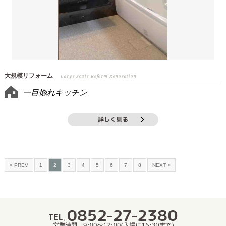
大規模リフォーム
Large Scale Reform Renovation
一目惚れキッチン
< PREV
1
2
3
4
5
6
7
8
NEXT >