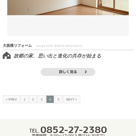
大規模リフォーム
Large Scale Reform Renovation
故郷の家、思い出と進化の共存が始まる
< PREV
1
2
3
4
5
NEXT >