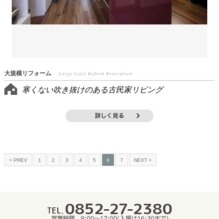
大規模リフォーム
Large Scale Reform Renovation
寒くない吹き抜けのある古民家リビング
< PREV
1
2
3
4
5
6
7
NEXT >