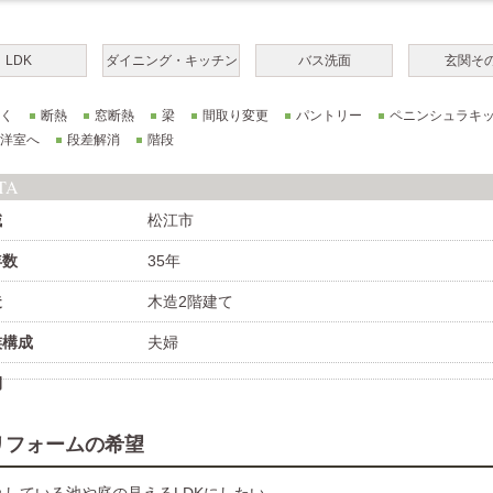
LDK
ダイニング・キッチン
バス洗面
玄関そ
く
断熱
窓断熱
梁
間取り変更
パントリー
ペニンシュラキ
洋室へ
段差解消
階段
TA
域
松江市
年数
35年
造
木造2階建て
族構成
夫婦
期
リフォームの希望