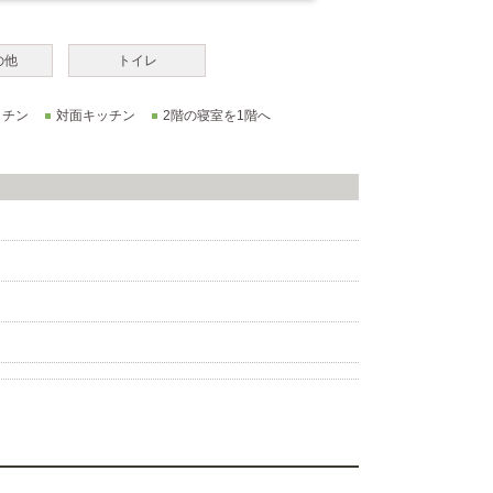
の他
トイレ
ッチン
対面キッチン
2階の寝室を1階へ