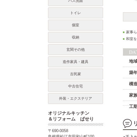
バス洗面
トイレ
個室
家事ら
収納
和室を
玄関その他
DA
地
造作家具・建具
築
古民家
構
中古住宅
家
外装・エクステリア
工
オリジナルキッチン
＆リフォーム ぱせり
〒690-0058
島根県松江市田和山町100