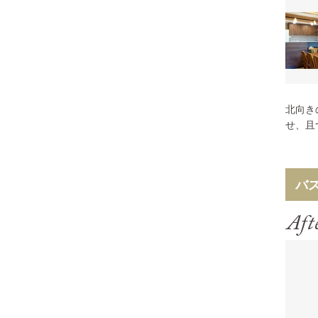
北向き
せ、且
バ