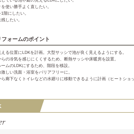
れしている池や庭の見えるLDKにしたい。
りを使い勝手よく直したい。
を1階にしたい。
は残したい。
リフォームのポイント
見える位置にLDKを計画。大型サッシで池が良く見えるようにする。
からの冷気を感じにくくするため、断熱サッシや床暖房を設置。
ルームのLDKにするため、階段を移設。
の激しい洗面・浴室をバリアフリーに。
から廊下なくトイレなどの水廻りに移動できるように計画（ヒートショ
K