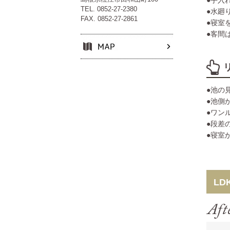
●手入
TEL. 0852-27-2380
●水廻
FAX. 0852-27-2861
●寝室
●客間
●池の
●池側
●ワン
●段差
●寝室
LD