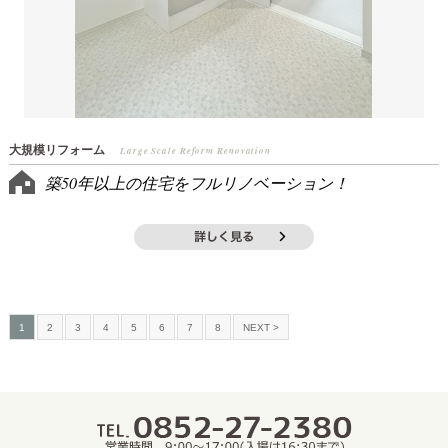
大規模リフォーム
Large Scale Reform Renovation
築50年以上の住宅をフルリノベーション！
1
2
3
4
5
6
7
8
NEXT >