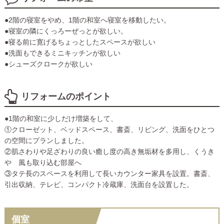
●2階の寝室をやめ、1階の和室へ寝室を移動したい。
●寝室の隣にくっろーぜっとが欲しい。
●寝る前に寛げるちょっとしたスペースが欲しい
●洗面もできるミニキッチンが欲しい
●シューズクロークが欲しい
リフォームのポイント
●1階の和室に少しだけ増築をして、
①クローゼット、ベッドスペース、書斎、リビング、洗面をひとつ
の空間にプランしました。
②肌さわりや足ざわりの良い癒し度の高き無垢材を多用し、くうき
や 風も取り込む部屋へ
③タテ長のスペースを利用して長いカウンター家具を設置。書斎、
引出収納、テレビ、コンパクト冷蔵庫、洗面台を設置した。
個室