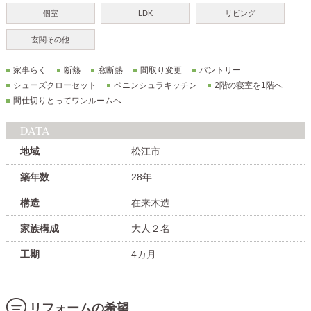
個室
LDK
リビング
玄関その他
家事らく
断熱
窓断熱
間取り変更
パントリー
シューズクローセット
ペニンシュラキッチン
2階の寝室を1階へ
間仕切りとってワンルームへ
DATA
地域
松江市
築年数
28年
構造
在来木造
家族構成
大人２名
工期
4カ月
リフォームの希望