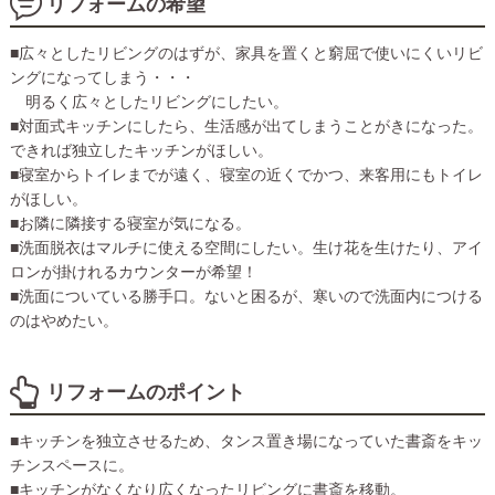
リフォームの希望
■広々としたリビングのはずが、家具を置くと窮屈で使いにくいリビ
ングになってしまう・・・
明るく広々としたリビングにしたい。
■対面式キッチンにしたら、生活感が出てしまうことがきになった。
できれば独立したキッチンがほしい。
■寝室からトイレまでが遠く、寝室の近くでかつ、来客用にもトイレ
がほしい。
■お隣に隣接する寝室が気になる。
■洗面脱衣はマルチに使える空間にしたい。生け花を生けたり、アイ
ロンが掛けれるカウンターが希望！
■洗面についている勝手口。ないと困るが、寒いので洗面内につける
のはやめたい。
リフォームのポイント
■キッチンを独立させるため、タンス置き場になっていた書斎をキッ
チンスペースに。
■キッチンがなくなり広くなったリビングに書斎を移動。