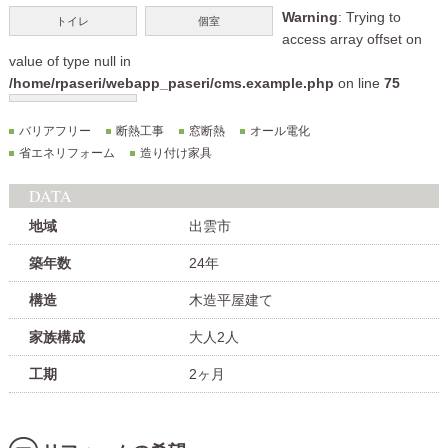
Warning
: Trying to
トイレ
個室
access array offset on
value of type null in
/home/rpaseri/webapp_paseri/cms.example.php
on line
75
バリアフリー
断熱工事
窓断熱
オール電化
省エネリフォーム
造り付け家具
DATA
地域
出雲市
築年数
24年
構造
木造平屋建て
家族構成
大人2人
工期
2ヶ月