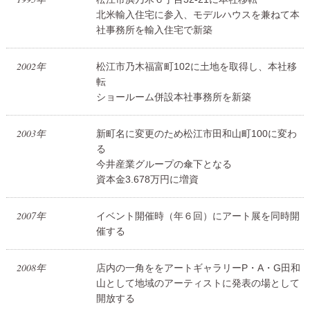
北米輸入住宅に参入、モデルハウスを兼ねて本
社事務所を輸入住宅で新築
2002年
松江市乃木福富町102に土地を取得し、本社移
転
ショールーム併設本社事務所を新築
2003年
新町名に変更のため松江市田和山町100に変わ
る
今井産業グループの傘下となる
資本金3.678万円に増資
2007年
イベント開催時（年６回）にアート展を同時開
催する
2008年
店内の一角ををアートギャラリーP・A・G田和
山として地域のアーティストに発表の場として
開放する