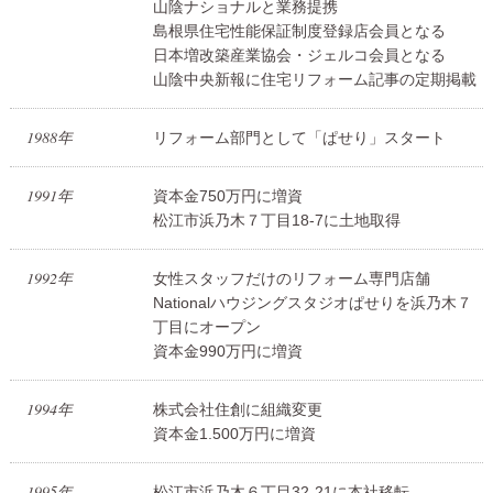
山陰ナショナルと業務提携
島根県住宅性能保証制度登録店会員となる
日本増改築産業協会・ジェルコ会員となる
山陰中央新報に住宅リフォーム記事の定期掲載
1988年
リフォーム部門として「ぱせり」スタート
1991年
資本金750万円に増資
松江市浜乃木７丁目18-7に土地取得
1992年
女性スタッフだけのリフォーム専門店舗
Nationalハウジングスタジオぱせりを浜乃木７
丁目にオープン
資本金990万円に増資
1994年
株式会社住創に組織変更
資本金1.500万円に増資
1995年
松江市浜乃木６丁目32-21に本社移転