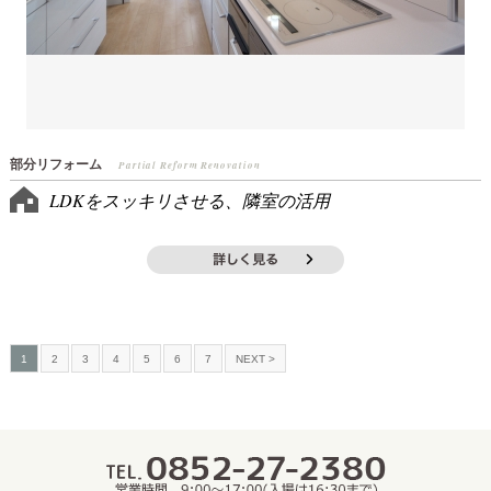
部分リフォーム
Partial Reform Renovation
LDKをスッキリさせる、隣室の活用
1
2
3
4
5
6
7
NEXT >