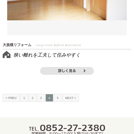
大規模リフォーム
Large Scale Reform Renovation
狭い離れを工夫して住みやすく
< PREV
1
2
3
4
5
NEXT >