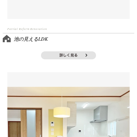
Partial Reform Renovation
池の見えるLDK