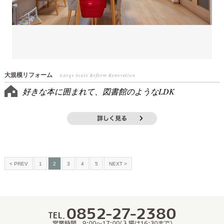
大規模リフォーム
Large Scale Reform Renovation
好きな本に囲まれて、図書館のようなLDK
< PREV
1
2
3
4
5
NEXT >