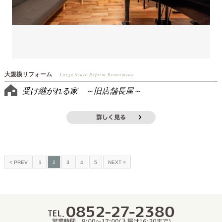
大規模リフォーム
Large Scale Reform Renovation
受け継がれる家 ～旧店舗長屋～
< PREV
1
2
3
4
5
NEXT >